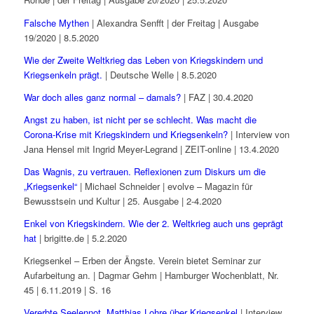
Falsche Mythen
| Alexandra Senfft | der Freitag | Ausgabe
19/2020 | 8.5.2020
Wie der Zweite Weltkrieg das Leben von Kriegskindern und
Kriegsenkeln prägt.
| Deutsche Welle | 8.5.2020
War doch alles ganz normal – damals?
| FAZ | 30.4.2020
Angst zu haben, ist nicht per se schlecht. Was macht die
Corona-Krise mit Kriegskindern und Kriegsenkeln?
| Interview von
Jana Hensel mit Ingrid Meyer-Legrand | ZEIT-online | 13.4.2020
Das Wagnis, zu vertrauen. Reflexionen zum Diskurs um die
„Kriegsenkel“
| Michael Schneider | evolve – Magazin für
Bewusstsein und Kultur | 25. Ausgabe | 2-4.2020
Enkel von Kriegskindern. Wie der 2. Weltkrieg auch uns geprägt
hat
| brigitte.de | 5.2.2020
Kriegsenkel – Erben der Ängste. Verein bietet Seminar zur
Aufarbeitung an. | Dagmar Gehm | Hamburger Wochenblatt, Nr.
45 | 6.11.2019 | S. 16
Vererbte Seelennot. Matthias Lohre über Kriegsenkel
| Interview