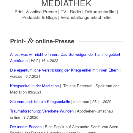
MEDIATHEK
Print- & online-Presse | TV | Radio | Dokumentarfilm |
Podcasts & Blogs | Veranstaltungsmitschnitte
Print-
&
online-Presse
Alles, was wir nicht erinnern: Das Schweigen der Familie gebiert
Albträume
| FAZ | 16.4.2022
Die eigentümliche Verstrickung der Kriegsenkel mit ihren Eltern
|
welt.de | 6.7.2021
Kriegsenkel in der Mediation
| Tatjana Petersen | Spektrum der
Mediation 83/2021
Sie verstand: Ich bin Kriegsenkelin
| chrismon | 25.11.2020
Traumaforschung: Vererbete Wunden
| Apotheken-Umschau
online | 3.7.2020
Der innere Frieden
| Eine Replik auf Alexandra Senfft von Sven
Rohde | der Freitag | Ausgabe 20/2020 | 25.5.2020