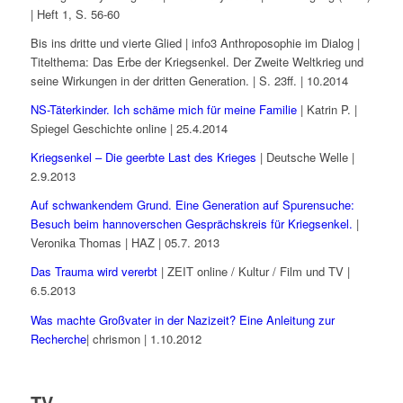
| Heft 1, S. 56-60
Bis ins dritte und vierte Glied | info3 Anthroposophie im Dialog |
Titelthema: Das Erbe der Kriegsenkel. Der Zweite Weltkrieg und
seine Wirkungen in der dritten Generation. | S. 23ff. | 10.2014
NS-Täterkinder. Ich schäme mich für meine Familie
| Katrin P. |
Spiegel Geschichte online | 25.4.2014
Kriegsenkel – Die geerbte Last des Krieges
| Deutsche Welle |
2.9.2013
Auf schwankendem Grund. Eine Generation auf Spurensuche:
Besuch beim hannoverschen Gesprächskreis für Kriegsenkel.
|
Veronika Thomas | HAZ | 05.7. 2013
Das Trauma wird vererbt
| ZEIT online / Kultur / Film und TV |
6.5.2013
Was machte Großvater in der Nazizeit? Eine Anleitung zur
Recherche
| chrismon | 1.10.2012
TV