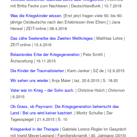
mit Britta Fecke zum Nachlesen | Deutschlandfunk | 10.7.2018
Was die Kriegskinder wissen.
[Erst jetzt fragen viele 50- bis 60-
jährige Ostdeutsche nach den Erlebnissen ihrer Eltern.] | Jana
Hensel | ZEIT-online | 08.4.2018
Das zähe Seelenerbe des Zweiten Weltkrieges
| Matthias Lohre |
ZEIT-online | 13.4.2016
Belastendes Erbe der Kriegsgeneration
| Pete Smith |
Ärztezeitung | 16.11.2015
Die Kinder der Traumatisierten
| Karin Janker | SZ.de | 12.9.2015
Wir sehen uns wieder
| Anja Maier | taz, 20.6.2015 | S. 18-20
Vater war im Krieg – der Sohn auch
. | Christine Holch | Chrismon
| 6.2015
Ob Grass, ob Peymann: Die Kriegsgeneration beherrscht das
Land / Bei uns wird keiner kastriert.
| Moritz Schuller | Der
Tagesspiegel | 21.4.2015 | S. 10
Kriegsenkel in der Therapie
| Gabriele Lorenz-Rogler im Gespräch
mit Ingrid Meyer-Legrand | Familiendynamik | 40. Jahrgang (2015)